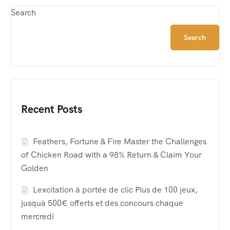
Search
Search
Recent Posts
Feathers, Fortune & Fire Master the Challenges
of Chicken Road with a 98% Return & Claim Your
Golden
Lexcitation à portée de clic Plus de 100 jeux,
jusquà 500€ offerts et des concours chaque
mercredi