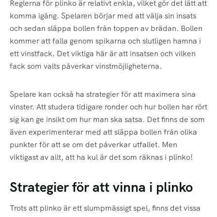
Reglerna för plinko är relativt enkla, vilket gör det lätt att
komma igång. Spelaren börjar med att välja sin insats
och sedan släppa bollen från toppen av brädan. Bollen
kommer att falla genom spikarna och slutligen hamna i
ett vinstfack. Det viktiga här är att insatsen och vilken
fack som valts påverkar vinstmöjligheterna.
Spelare kan också ha strategier för att maximera sina
vinster. Att studera tidigare ronder och hur bollen har rört
sig kan ge insikt om hur man ska satsa. Det finns de som
även experimenterar med att släppa bollen från olika
punkter för att se om det påverkar utfallet. Men
viktigast av allt, att ha kul är det som räknas i plinko!
Strategier för att vinna i plinko
Trots att plinko är ett slumpmässigt spel, finns det vissa