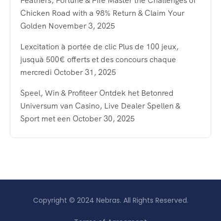
Feathers, Fortune & Fire Master the Challenges of
Chicken Road with a 98% Return & Claim Your
Golden
November 3, 2025
Lexcitation à portée de clic Plus de 100 jeux,
jusquà 500€ offerts et des concours chaque
mercredi
October 31, 2025
Speel, Win & Profiteer Ontdek het Betonred
Universum van Casino, Live Dealer Spellen &
Sport met een
October 30, 2025
Copyright © 2024 Nebras. All Rights Reserved.