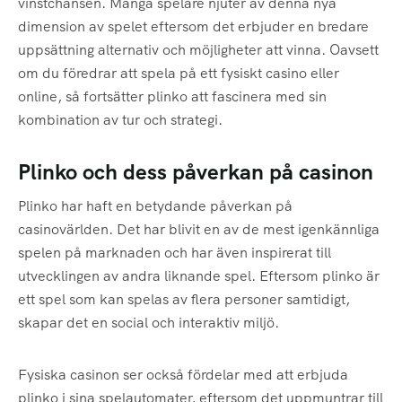
vinstchansen. Många spelare njuter av denna nya
dimension av spelet eftersom det erbjuder en bredare
uppsättning alternativ och möjligheter att vinna. Oavsett
om du föredrar att spela på ett fysiskt casino eller
online, så fortsätter plinko att fascinera med sin
kombination av tur och strategi.
Plinko och dess påverkan på casinon
Plinko har haft en betydande påverkan på
casinovärlden. Det har blivit en av de mest igenkännliga
spelen på marknaden och har även inspirerat till
utvecklingen av andra liknande spel. Eftersom plinko är
ett spel som kan spelas av flera personer samtidigt,
skapar det en social och interaktiv miljö.
Fysiska casinon ser också fördelar med att erbjuda
plinko i sina spelautomater, eftersom det uppmuntrar till