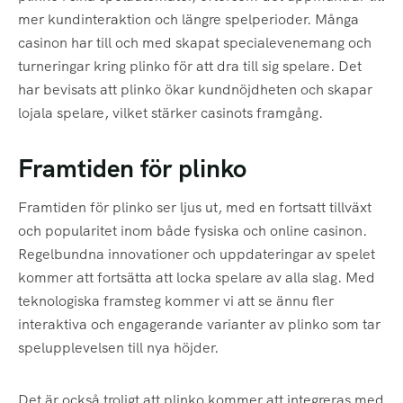
mer kundinteraktion och längre spelperioder. Många
casinon har till och med skapat specialevenemang och
turneringar kring plinko för att dra till sig spelare. Det
har bevisats att plinko ökar kundnöjdheten och skapar
lojala spelare, vilket stärker casinots framgång.
Framtiden för plinko
Framtiden för plinko ser ljus ut, med en fortsatt tillväxt
och popularitet inom både fysiska och online casinon.
Regelbundna innovationer och uppdateringar av spelet
kommer att fortsätta att locka spelare av alla slag. Med
teknologiska framsteg kommer vi att se ännu fler
interaktiva och engagerande varianter av plinko som tar
spelupplevelsen till nya höjder.
Det är också troligt att plinko kommer att integreras med