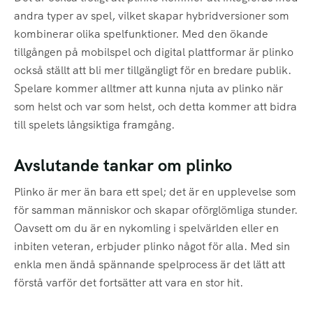
andra typer av spel, vilket skapar hybridversioner som
kombinerar olika spelfunktioner. Med den ökande
tillgången på mobilspel och digital plattformar är plinko
också ställt att bli mer tillgängligt för en bredare publik.
Spelare kommer alltmer att kunna njuta av plinko när
som helst och var som helst, och detta kommer att bidra
till spelets långsiktiga framgång.
Avslutande tankar om plinko
Plinko är mer än bara ett spel; det är en upplevelse som
för samman människor och skapar oförglömliga stunder.
Oavsett om du är en nykomling i spelvärlden eller en
inbiten veteran, erbjuder plinko något för alla. Med sin
enkla men ändå spännande spelprocess är det lätt att
förstå varför det fortsätter att vara en stor hit.