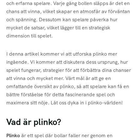
och erfarna spelare. Varje gång bollen släpps är det en
chans att vinna, vilket skapar en atmosfär av förväntan
och spänning. Dessutom kan spelare påverka hur
mycket de satsar, vilket lägger till en strategisk
dimension till spelet.
I denna artikel kommer vi att utforska plinko mer
ingående. Vi kommer att diskutera dess ursprung, hur
spelet fungerar, strategier för att förbättra dina chanser
att vinna och mycket mer. Vårt mål är att ge en
omfattande översikt av plinko, så att spelare kan få en
bättre förståelse för detta fascinerande spel och
maximera sitt nöje. Låt oss dyka in i plinko-världen!
Vad är plinko?
Plinko
är ett spel där bollar faller ner genom en